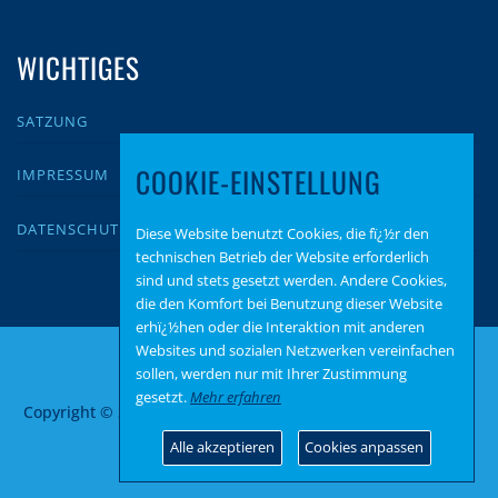
WICHTIGES
SATZUNG
COOKIE-EINSTELLUNG
IMPRESSUM
DATENSCHUTZ
Diese Website benutzt Cookies, die fï¿½r den
technischen Betrieb der Website erforderlich
sind und stets gesetzt werden. Andere Cookies,
die den Komfort bei Benutzung dieser Website
erhï¿½hen oder die Interaktion mit anderen
Websites und sozialen Netzwerken vereinfachen
sollen, werden nur mit Ihrer Zustimmung
gesetzt.
Mehr erfahren
Copyright © 2026 AfD Trier-Saarburg
–
OnePress
Theme von
FameThemes
Alle akzeptieren
Cookies anpassen