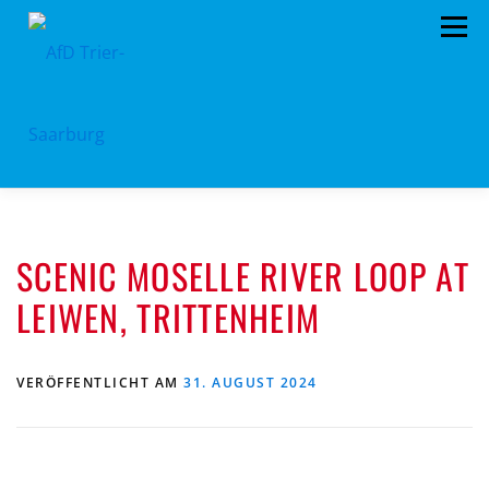
Zum
Menü
Inhalt
springen
HOME
ÜBER UNS
STANDPUNKTE
SCENIC MOSELLE RIVER LOOP AT
AKTUELLES
TERMINE
MITMACHEN!
LEIWEN, TRITTENHEIM
KONTAKT
VERÖFFENTLICHT AM
31. AUGUST 2024