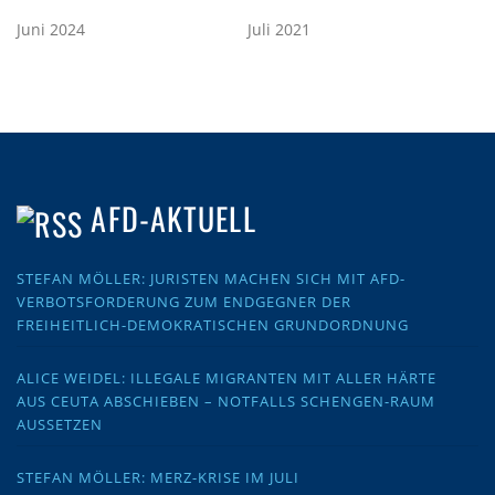
Juni 2024
Juli 2021
AFD-AKTUELL
STEFAN MÖLLER: JURISTEN MACHEN SICH MIT AFD-
VERBOTSFORDERUNG ZUM ENDGEGNER DER
FREIHEITLICH-DEMOKRATISCHEN GRUNDORDNUNG
ALICE WEIDEL: ILLEGALE MIGRANTEN MIT ALLER HÄRTE
AUS CEUTA ABSCHIEBEN – NOTFALLS SCHENGEN-RAUM
AUSSETZEN
STEFAN MÖLLER: MERZ-KRISE IM JULI