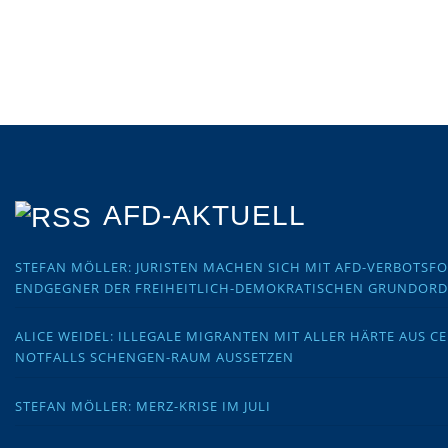
AFD-AKTUELL
STEFAN MÖLLER: JURISTEN MACHEN SICH MIT AFD-VERBOTS
ENDGEGNER DER FREIHEITLICH-DEMOKRATISCHEN GRUNDOR
ALICE WEIDEL: ILLEGALE MIGRANTEN MIT ALLER HÄRTE AUS C
NOTFALLS SCHENGEN-RAUM AUSSETZEN
STEFAN MÖLLER: MERZ-KRISE IM JULI