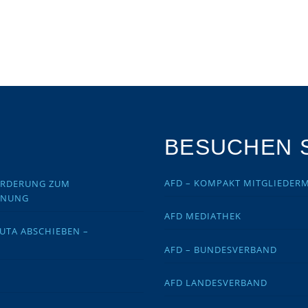
BESUCHEN S
AFD – KOMPAKT MITGLIEDER
FORDERUNG ZUM
DNUNG
AFD MEDIATHEK
EUTA ABSCHIEBEN –
AFD – BUNDESVERBAND
AFD LANDESVERBAND