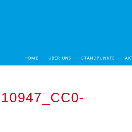
HOME
ÜBER UNS
STANDPUNKTE
AK
10947_CC0-