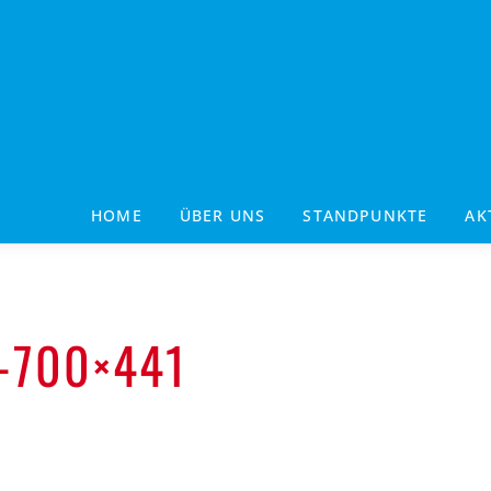
HOME
ÜBER UNS
STANDPUNKTE
AK
-700×441