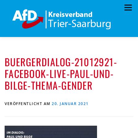
Zum
Menü
Inhalt
springen
HOME
ÜBER UNS
STANDPUNKTE
BUERGERDIALOG-21012921-
AKTUELLES
TERMINE
MITMACHEN!
FACEBOOK-LIVE-PAUL-UND-
KONTAKT
BILGE-THEMA-GENDER
VERÖFFENTLICHT AM
20. JANUAR 2021