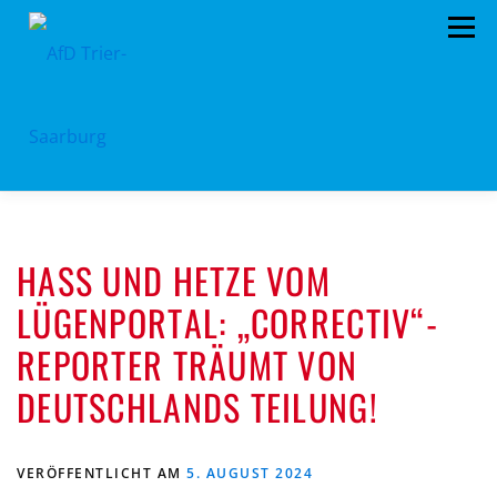
Zum
Menü
Inhalt
springen
HOME
ÜBER UNS
STANDPUNKTE
HASS UND HETZE VOM
AKTUELLES
TERMINE
MITMACHEN!
LÜGENPORTAL: „CORRECTIV“-
KONTAKT
REPORTER TRÄUMT VON
DEUTSCHLANDS TEILUNG!
VERÖFFENTLICHT AM
5. AUGUST 2024