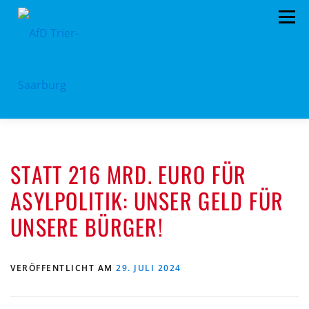
Zum
Menü
Inhalt
springen
HOME
ÜBER UNS
STANDPUNKTE
STATT 216 MRD. EURO FÜR
AKTUELLES
TERMINE
MITMACHEN!
ASYLPOLITIK: UNSER GELD FÜR
KONTAKT
UNSERE BÜRGER!
VERÖFFENTLICHT AM
29. JULI 2024