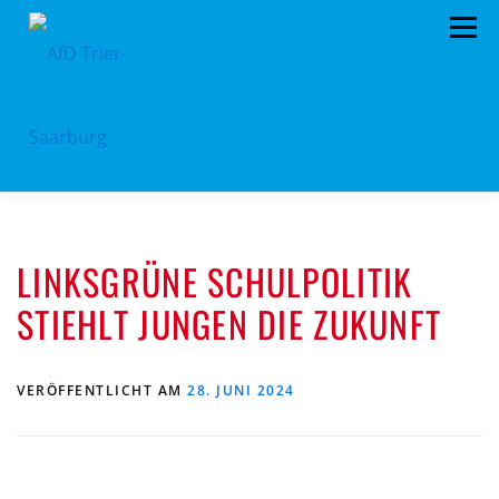
Zum
Menü
Inhalt
springen
HOME
ÜBER UNS
STANDPUNKTE
LINKSGRÜNE SCHULPOLITIK
AKTUELLES
TERMINE
MITMACHEN!
STIEHLT JUNGEN DIE ZUKUNFT
KONTAKT
VERÖFFENTLICHT AM
28. JUNI 2024