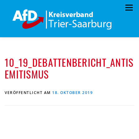
Zum
Menü
Inhalt
springen
HOME
ÜBER UNS
STANDPUNKTE
10_19_DEBATTENBERICHT_ANTIS
AKTUELLES
TERMINE
MITMACHEN!
EMITISMUS
KONTAKT
VERÖFFENTLICHT AM
18. OKTOBER 2019